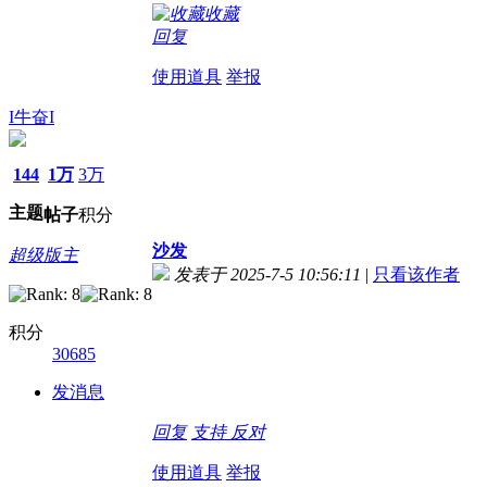
收藏
回复
使用道具
举报
I牛奋I
144
1万
3万
主题
帖子
积分
沙发
超级版主
发表于 2025-7-5 10:56:11
|
只看该作者
积分
30685
发消息
回复
支持
反对
使用道具
举报