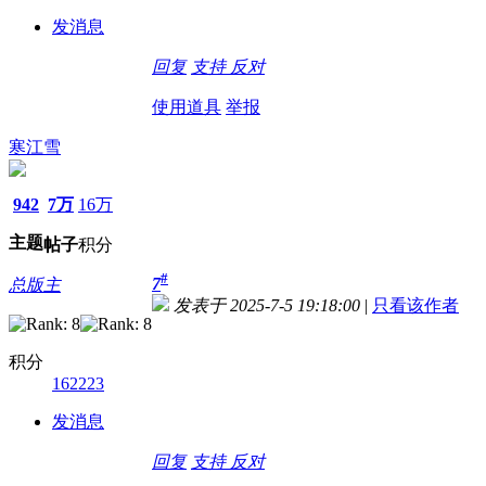
发消息
回复
支持
反对
使用道具
举报
寒江雪
942
7万
16万
主题
帖子
积分
#
7
总版主
发表于 2025-7-5 19:18:00
|
只看该作者
积分
162223
发消息
回复
支持
反对