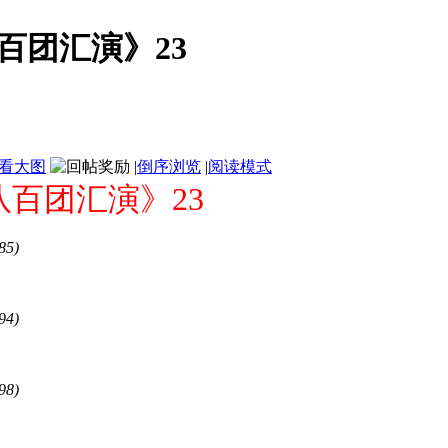
百团汇演》23
看大图
|
倒序浏览
|
阅读模式
百团汇演》23
85)
94)
98)