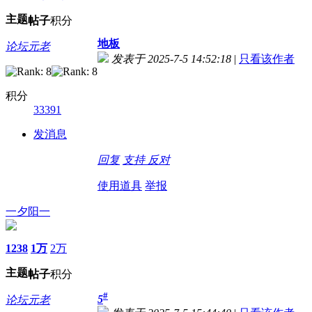
主题
帖子
积分
地板
论坛元老
发表于 2025-7-5 14:52:18
|
只看该作者
积分
33391
发消息
回复
支持
反对
使用道具
举报
一夕阳一
1238
1万
2万
主题
帖子
积分
#
5
论坛元老