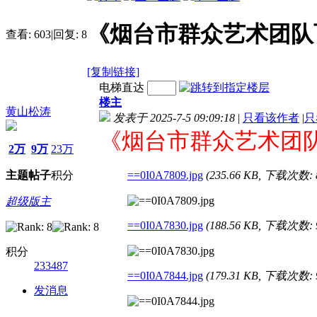
《烟台市群众艺术团队
查看:
603
|
回复:
8
[复制链接]
电梯直达
楼主
黄山松涛
发表于 2025-7-5 09:09:18
|
只看该作者
|
只
《
烟台市群众艺术团队
2万
9万
23万
主题
帖子
积分
==0I0A7809.jpg
(235.66 KB, 下载次数: 
超级版主
==0I0A7830.jpg
(188.56 KB, 下载次数: 
积分
233487
==0I0A7844.jpg
(179.31 KB, 下载次数: 
发消息