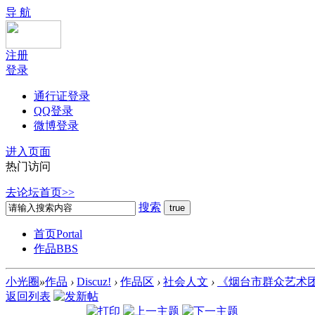
导 航
注册
登录
通行证登录
QQ登录
微博登录
进入页面
热门访问
去论坛首页>>
搜索
首页
Portal
作品
BBS
小光圈
»
作品
›
Discuz!
›
作品区
›
社会人文
›
《烟台市群众艺术团
返回列表