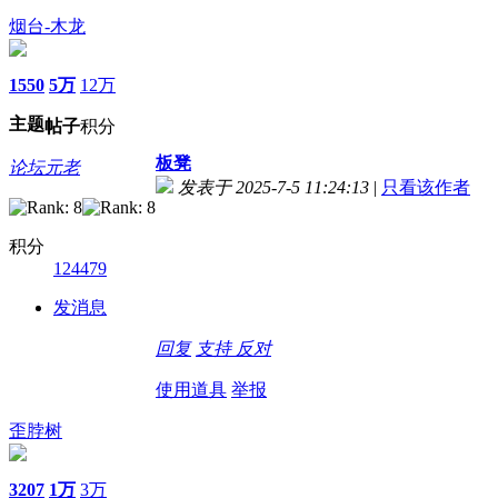
烟台-木龙
1550
5万
12万
主题
帖子
积分
板凳
论坛元老
发表于 2025-7-5 11:24:13
|
只看该作者
积分
124479
发消息
回复
支持
反对
使用道具
举报
歪脖树
3207
1万
3万