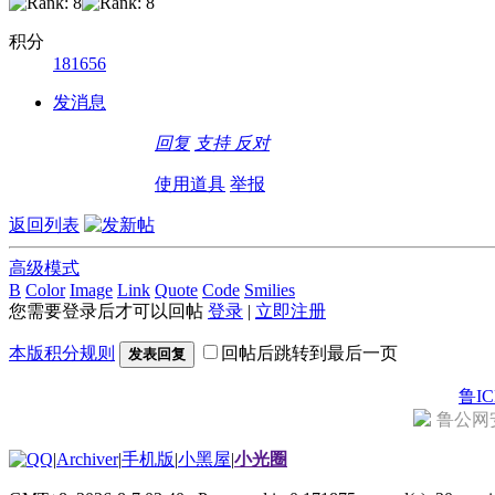
积分
181656
发消息
回复
支持
反对
使用道具
举报
返回列表
高级模式
B
Color
Image
Link
Quote
Code
Smilies
您需要登录后才可以回帖
登录
|
立即注册
本版积分规则
回帖后跳转到最后一页
发表回复
鲁IC
鲁公网安备
|
Archiver
|
手机版
|
小黑屋
|
小光圈