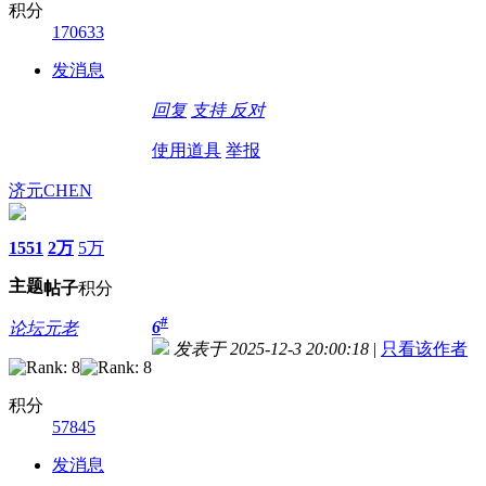
积分
170633
发消息
回复
支持
反对
使用道具
举报
济元CHEN
1551
2万
5万
主题
帖子
积分
#
6
论坛元老
发表于 2025-12-3 20:00:18
|
只看该作者
积分
57845
发消息