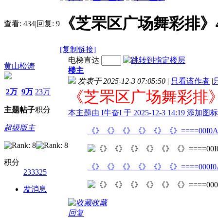
《芝罘区广场舞彩排》
查看:
434
|
回复:
9
[复制链接]
电梯直达
黄山松涛
楼主
发表于 2025-12-3 07:05:50
|
只看该作者
|
2万
9万
23万
《芝罘区广场舞彩排》
主题
帖子
积分
本主题由 I牛奋I 于 2025-12-3 14:19 添加图
超级版主
《》《》《》《》《》《》====00I0A02
积分
《》《》《》《》《》《》====000I0A01
233325
发消息
收藏
回复