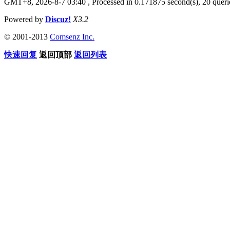
GMT+8, 2026-8-7 03:40
, Processed in 0.171875 second(s), 20 quer
Powered by
Discuz!
X3.2
© 2001-2013
Comsenz Inc.
快速回复
返回顶部
返回列表