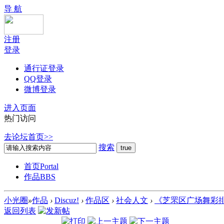
导 航
注册
登录
通行证登录
QQ登录
微博登录
进入页面
热门访问
去论坛首页>>
搜索
首页
Portal
作品
BBS
小光圈
»
作品
›
Discuz!
›
作品区
›
社会人文
›
《芝罘区广场舞彩排
返回列表