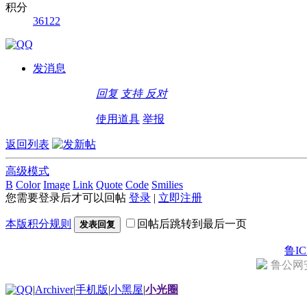
积分
36122
发消息
回复
支持
反对
使用道具
举报
返回列表
高级模式
B
Color
Image
Link
Quote
Code
Smilies
您需要登录后才可以回帖
登录
|
立即注册
本版积分规则
回帖后跳转到最后一页
发表回复
鲁IC
鲁公网安备
|
Archiver
|
手机版
|
小黑屋
|
小光圈