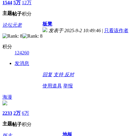
1544
5万
12万
主题
帖子
积分
板凳
论坛元老
发表于 2025-9-2 10:49:46
|
只看该作者
积分
124260
发消息
回复
支持
反对
使用道具
举报
海漫
2233
2万
6万
主题
帖子
积分
地板
版主