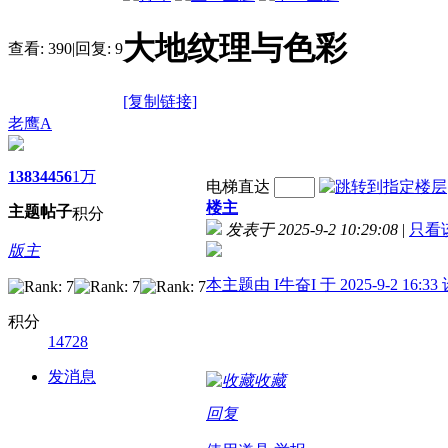
大地纹理与色彩
查看:
390
|
回复:
9
[复制链接]
老鹰A
1383
4456
1万
电梯直达
楼主
主题
帖子
积分
发表于 2025-9-2 10:29:08
|
只看
版主
本主题由 I牛奋I 于 2025-9-2 16:3
积分
14728
发消息
收藏
回复