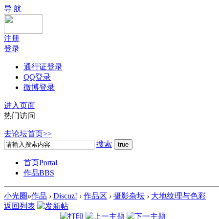
导 航
注册
登录
通行证登录
QQ登录
微博登录
进入页面
热门访问
去论坛首页>>
搜索
首页
Portal
作品
BBS
小光圈
»
作品
›
Discuz!
›
作品区
›
摄影杂坛
›
大地纹理与色彩
返回列表