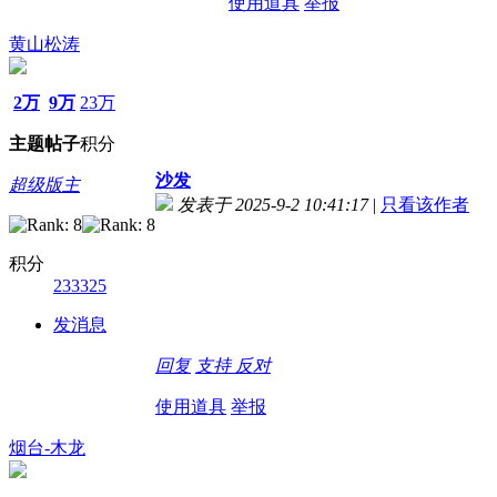
使用道具
举报
黄山松涛
2万
9万
23万
主题
帖子
积分
沙发
超级版主
发表于 2025-9-2 10:41:17
|
只看该作者
积分
233325
发消息
回复
支持
反对
使用道具
举报
烟台-木龙