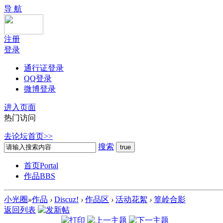
导 航
注册
登录
通行证登录
QQ登录
微博登录
进入页面
热门访问
去论坛首页>>
搜索
首页
Portal
作品
BBS
小光圈
»
作品
›
Discuz!
›
作品区
›
活动花絮
›
篁岭合影
返回列表