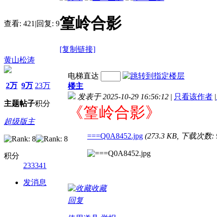
篁岭合影
查看:
421
|
回复:
9
[复制链接]
黄山松涛
电梯直达
2万
9万
23万
楼主
发表于 2025-10-29 16:56:12
|
只看该作者
|
主题
帖子
积分
《篁岭合影》
超级版主
===Q0A8452.jpg
(273.3 KB, 下载次数: 
积分
233341
发消息
收藏
回复