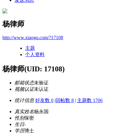
发送消息
杨律师
http://www.xiaogq.com/?17108
主题
个人资料
杨律师
(UID: 17108)
邮箱状态
未验证
视频认证
未认证
统计信息
好友数 0
|
回帖数 8
|
主题数 1706
真实姓名
杨永国
性别
保密
生日
-
学历
博士