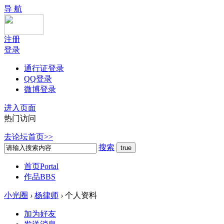
导 航
注册
登录
通行证登录
QQ登录
微博登录
进入页面
热门访问
去论坛首页>>
搜索
首页
Portal
作品
BBS
小光圈
›
杨律师
›
个人资料
加为好友